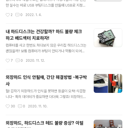
복구하려면 복구업체로 접수! (CBL테크 추천) 프로그램 다
한 실수는 바로 USB 부팅디스크를 만들때 USB로 지정해
운로드: https://www.cgsecurity.org/wiki/TestDisk
야 하는데, 실수로 외장하드 또는 DATA용 하드에 잘못 지
작성시간
2
0
2022. 1. 4.
_Download 다운로드 ..
정하여 데이터를 날리는 경우이다. 이러한 경우 보통 용량
은 32GB 정도로 잡히고 나머지 파티션은 미할당 영역 또
는 데이터가 없는 파티션으로 남게 된다. 요약하면 파티션
내 하드디스크는 건강할까? 하드 불량 체크
이 초기화 되고, 부팅디스크가 원치 않는 외장하드에 설치
하고 배드섹터 치료하자!
가 된 경우이다. 이런 상황이 발생되면 과연 기존에 저장해
글 내용
둔 데이터를 살릴수 있을까? ▣ USB 부팅디스크를 실수
컴퓨터를 사고 한번도 쳐다보지 않은 우리집 하드디스크는
로 외장하드에 설치할 경우 컴퓨터관리 - 디스크관리를 보
괜찮을까? 보통 컴퓨터가 부팅이 안되거나 먹통이 되어
면 기존 2TB(1862.98) 단일 파티션에서 ESD-USB 32
야... 한번정도 확인하는게 현실 - -;; 일반적으로 컴이 버벅
작성시간
7
0
2020. 11. 12.
GB 파티션과 1830.98GB의 할당되지 않은 파티션 2개
거리기 시작하면 주로 OS를 새로 깔지만 하드디스크를 먼
로 변경됨을 확인할 수 ..
저 점검하지 않고 OS를 자주 재설치 하는 것은 일의 순서
가 바뀐 것이다. 하드의 상태를 먼저 진단하고 문제가 없을
외장하드 인식 안될때, 간단 해결방법 -복구박
때 포맷하고 윈도우를 설치해야 하겠다. 오늘은 하드의 상
사
태를 진단하고 불량이 발생된 하드를 정상화 시키는 방법
글 내용
을 알아보자! ※ 아래 방법을 따라하기 전에 중요한 데이터
헐! 갑자기 외장하드가 인식을 못하면 등골이 오싹! 식겁합
들은 반드시 다른 저장매체에 백업해 두시기 바랍니다. 불
니다~ 특히 데이터가 중요하면 더더욱 그렇죠! 외장하드
량이 발생된 하드드라이브가 언제 뻗을지 모르며, 데이터
인식을 못할때 복구업체에 의뢰해야 하는 상황일때가 있
작성시간
30
0
2020. 11. 10.
가 증발해 버릴수 있습니다^^;;;; ※ 아래 팁을 따라하면서
고, 간단하게 스스로 해결할 수 있는 경우가 있습니다. 간단
발생되는 모든 책임은 사용자에게 ..
히 해결할 수 있는걸 비용을 받는곳이 있으니 한번 체크해
보시기 바랍니다. ※ 여러번 체크하지 마십시오! 손상이 증
외장하드, 하드디스크 헤드 불량 증상? 이럴
가하면 복구가 어려울 수 있습니다! ※ 체크하면서 발생되