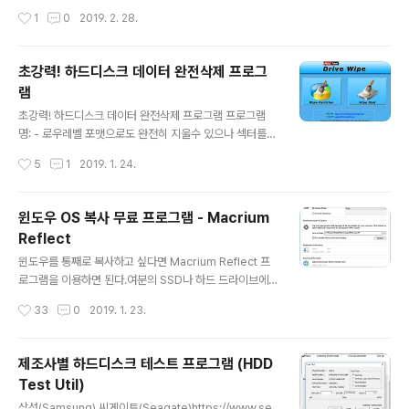
599-8837 주소: 서울특별시 금천구 디지털로 121, 151
작성시간
1
0
2019. 2. 28.
0호(가산동 550-9, 에이스가산타워) 이메일: cbltech@
naver.com 하드디스크나 메모리등의 저장매체에 문제가
발생되었을때, 실수로 백업하지 않은 상태에서 파일을 삭
초강력! 하드디스크 데이터 완전삭제 프로그
제하거나 포맷, 초기화 및 재설치하여 데이터를 손실했을
램
때, 건물의 화재나 자연재해로 인해 저장매체가 고장 또는
글 내용
훼손되었을때... 중요한 데이터가 저장되어 있다면, 데이터
초강력! 하드디스크 데이터 완전삭제 프로그램 프로그램
를 살려내어야 합니다. 이러한 일련의 복구작업을 데이터
명: - 로우레벨 포맷으로도 완전히 지울수 있으나 섹터를
복구라고 합니다. 필자 복구박사는 CBL에서 근무하고 있
새로 정리하므로 시간 오래 걸린다.- 드라이브 와이프는 오
작성시간
5
1
2019. 1. 24.
습니다. 주로 기업용 서버나 산업장비의 HDD 복제등의 작
버라이트(덮으쓰기) 방식이다.- 5가지 중에서 와이핑 방식
업도 많이 하지만..
을 선택할 수 있다. 파티션을 선택해서 와이핑할 수 있고,
디스크를 통째로 와이핑할 수 있다. 초이스! - 0으로 섹터
윈도우 OS 복사 무료 프로그램 - Macrium
채우기- 1로 섹터 채우기- 0, 1로 섹터 채우기- DoD 522
Reflect
0-22.M 3회 패스 (3회 덮어씀)- DoD 5220-28.STD
글 내용
7회 패스 (7회 덮어씀)5가지중 골라! 골라! 뒤가 캥기는 사
윈도우를 통째로 복사하고 싶다면 Macrium Reflect 프
람은 맨아래..ok? [데이터 파괴 규격] 미 국방부: DoD 52
로그램을 이용하면 된다.여분의 SSD나 하드 드라이브에
20.22-M 미 해군: NAVSO P-5239-26-RLL 국방부
통째로 복사해 두면, 혹시 문제가 생겼을때 새로 재설치 안
작성시간
33
0
2019. 1. 23.
표준: 5220.28 STD 북대서양..
하고 사용할 수 있기 때문에 유용하다. 그리고 운영체제(O
S)를 HDD → SSD로 바꾸려고 할때 아주 유용하다.윈도
우 깔고, 프로그램 깔고 컴에 시간 버리는게 젤 아까운데...
제조사별 하드디스크 테스트 프로그램 (HDD
그 시간 단축해 준다. 다운로드 사이트: https://www.ma
Test Util)
crium.com/reflectfree다운로드: ▲ ReflectDLHF.e
글 내용
xe 파일을 다운로드 후 실행시켜 프로그램을 다운로드 한
삼성(Samsung) 씨게이트(Seagate)https://www.se