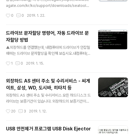
다. 레지스트레이션 등록창이 나오면 등록하지 않고 사용
agate.com/kr/ko/support/downloads/seatools/
하면 된다. (Do not remind me) [사용방법] 1. OS 드라
웨스턴디지털(WD)
작성시간
0
0
2019. 1. 22.
이브를 선택후, Clone this..
드라이브 문자할당 명령어, 자동 드라이브 문
자할당 방법
글 내용
▲외장하드를 연결했는데, 내컴퓨터에 드라이브가 안잡힐
때에는 드라이브 문자할당을 확인해 보십시오.내컴퓨터(마
우스우클릭) - 관리 - 컴퓨터관리 - 디스크관리디스크 2번
작성시간
1
0
2019. 1. 15.
에 용량, 정상 으로만 뜨고, 드라이브 문자할당이 안된 것을
확인할 수 있습니다.컴퓨터 셋팅을 자동 드라이브 문자할
당으로 변경하시면 간단하게 문제가 해결됩니다. ▲실행 -
외장하드 AS 센터 주소 및 수리서비스 - 씨게
cmd - diskpart 입력 - automount enable 입력. ▲
이트, 삼성, WD, 도시바, 히타치 등
다시 연결하면, 자동으로 드라이브 문자가 할당됩니다.
글 내용
외장하드 AS 센터 주소 및 수리서비스 모든 하드디스크 드
라이브는 보증기간이 있습니다. 외장하드의 보증기간이
란? 정해진 기간내에 고장이 발생할 경우 무상으로 새로운
작성시간
20
3
2019. 1. 12.
제품으로 1:1 교환을 해주는 서비스를 말합니다. 즉 하드 드
라이브의 데이터에 대한 책임은 지지 않으며, 복구를 해야
할 경우 데이터복구전문센터에서 유상으로 복구서비스를
USB 안전제거 프로그램 USB Disk Ejector
받아야 하며, 복구후에 AS를 받으려면 복구확인서를 고장
글 내용