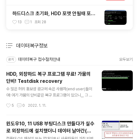
하드디스크 초기화, HDD 포맷 안될때 포맷
하는 방법
13
1
조회
28
데이터복구정보
분류 전체보기
주요 글 목록
데이터복구 접수절차안내
모두보기
공지
HDD, 외장하드 복구 프로그램 무료! 가뭄의
단비! Testdisk recovery
글 내용
수 많은 허위 홍보성 광고에 속은 사용자(end user)들이
여! 여기 가뭄의 단비같은 복구 프로그램이 있으니,,, 그 이
름은 Testdisk recovery. UI가 X떡 같지만 성능은 양
작성시간
5
0
2022. 1. 11.
호! 편하고 성능이 괜찮은 프로그램은 유료! 공짜로 유료를
구하려면 구글서 삽질을 여러번 해야하고, 운좋으면 덤으
로 악성코드까지 얻을수도 있다. ^^;; - 오류 발생되는 외장
윈도우10, 11 USB 부팅디스크 만들다가 실수
하드, HDD - 액세스 안되는 외장하드, HDD 포맷 복구, 파
로 외장하드에 설치했더니 데이터 날아간(초
티션 복구는 본 블로그에서 잘 찾으면 별도의 프로그램이
글 내용
기화) 경우 복구 가능한가?
있음. ※ 복구하다 하드 사망시 사용자(본인)책임! 안전하게
컴퓨터 OS 재설치 또는 업데이트시 사용자들의 가장 빈번