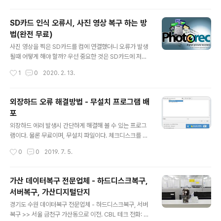
그램] DRevitalize -사용법..
것. P-list : 공장에서 제조 당시 발견된 불량영역 G-list :
하드 드라이브 사용중에 발생되는 불량영역 P-list는 어쩔
SD카드 인식 오류시, 사진 영상 복구 하는 방
수 없다 하더라도 G-list는 하드 드라이브의 수명에 매우
법(완전 무료)
영향을 많이 미칩니다. 오랫동안 사용하려고 산 하드 드라
글 내용
이브가 배드섹터의 증가로 사용할 수 없다면... - -;;; 하드
사진 영상을 찍은 SD카드를 컴에 연결했더니 오류가 발생
디스크의 불량이 늘어나기 전 하드드라이브의 상태를 진단
될때 어떻게 해야 할까? 우선 중요한 것은 SD카드에 저장
하고 하드디스크를 정비하는 것이 좋을 것이다. [제조사별
된 소중한 자료를 먼저 살려서 백업해 놓는 일이다. 그 다음
작성시간
1
0
2020. 2. 13.
하드디스크 진단 도구] 씨게이트 Seagate: https://ww
에 메모리 카드의 불량을 체크해 보아도 늦지 않을 것이다.
w...
무료 복구프로그램으로 올려둔 낚시성 글들이 많고, 구버
전 프로그램들이 신버전으로 바뀌면서 유료화된 경우도 많
외장하드 오류 해결방법 - 무설치 프로그램 배
아 바쁜 시간만 허비하는 경우가 있다. 본 프로그램은 강력
포
한 성능에도 불구하고 완전 무료이다. 그러니 잘 따라하면
글 내용
시간벌고 돈벌고~ ※ 프로그램 실행으로 인한 모든 문제는
외장하드 에러 발생시 간단하게 해결해 볼 수 있는 프로그
사용자에게 책임이 있습니다. [프로그램 소개] TestDisk
램이다. 물론 무료이며, 무설치 파일이다. 체크디스크를 자
에 포함된 PhotoRec은 디지털 카메라의 메모리가 손상
동화시킨 유틸로 보면 되겠다! [외장하드 주요 오류] - 포맷
작성시간
0
0
2019. 7. 5.
또는 오류가 발생되었을때 복구하도록 설계된 데이터복구
오류 - 액세스 오류 - CRC 오류 - 매개변수 오류 - 파일 또
소프트웨어이다. PhotoRe..
는 디렉터리 오류 [사용법] 1. 드라이브 선택한다. 2. 시작
클릭한다. [주의사항] ▷ 논리오류 수정만 가능하고, 배드
가산 데이터복구 전문업체 - 하드디스크복구,
섹터는 해결 불가능하다. ▷ 프로그램 실행으로 인해 드라
서버복구, 가산디지털단지
이브의 손상이 늘어날 수 있다. ▷ 프로그램 실행으로 인해
글 내용
발생되는 모든 문제는 사용자에게 책임이 있다. [다운로드]
경기도 수원 데이터복구 전문업체 - 하드디스크복구, 서버
복구 >> 서울 금천구 가산동으로 이전. CBL 테크 전화: 1