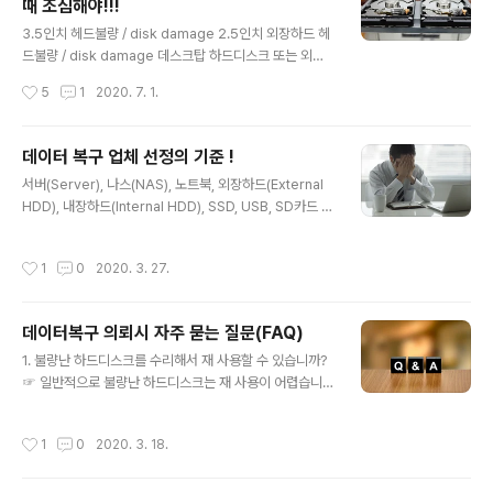
때 조심해야!!!
는 모든 문제는 사용자에게 있음을 알립니다! [외장하드 인
글 내용
식안될때 확인사항] - USB 캐이블을 바꿔서 연결해 본다.
3.5인치 헤드불량 / disk damage 2.5인치 외장하드 헤
- 다른 컴퓨터에 연결해 본다. - 외장하드가 정상적으로 작
드불량 / disk damage 데스크탑 하드디스크 또는 외장
동(회전) 하는지 확인한다. (비정상적이면 전원 공급중단,
하드가 인식이 되지 않을때 소음이 발생되는지 확인해 보
작성시간
5
1
2020. 7. 1.
업체에 의뢰해야 합니다) - 외장하드에서 민감한 소음이나
십시오! 민감하고 예사롭지 않은 소음이 들리면 하드디스
진동이 생기는지 확인한다...
크의 작동을 멈추어야 합니다. (※ 제조사나 모델에 따라 헤
드불량 소음이 다르고, 아주 조용하게 슥슥 닿는 소리가 발
데이터 복구 업체 선정의 기준 !
생되기도 함) 1. 드라이브 인식이 되는 상태에서 이상한 소
글 내용
서버(Server), 나스(NAS), 노트북, 외장하드(External
음이나 진동이 발생될때 2. 드라이브 인식이 안되고 소음
HDD), 내장하드(Internal HDD), SSD, USB, SD카드 등
과 진동이 발생될때 1번인 상태에서는 중요한 데이터 일부
하드디스크와 플래시메모리는 현대 사회에서 매우 중요한
를 다른 하드디스크에 백업해 보십시오! 만약 백업이 되지
저장매체로 사용되고 있습니다. 모바일, 카메라, 블랙박스,
않거나 느려질 경우에는 작동을 멈추어야 합니다. 2번인
작성시간
1
0
2020. 3. 27.
컴퓨터 등 데이터의 기록 삭제 보존은 실시간 일어나고 있
상태에서는 중요한 데이터가 있다면 절대 작동시키지 말아
으며 백업을 해두지 않고 무심코 사용했다가 그동안 보존
야 합니다. 복구센터에서 ..
해오던 데이터를 몽땅 날리기도 합니다. 컴퓨터가 부팅이
데이터복구 의뢰시 자주 묻는 질문(FAQ)
안되거나 외장하드를 떨어뜨리거나 회사 서버에 에러가 발
글 내용
생되거나 카메라 메모리가 인식을 하지 못할 수도 있습니
1. 불량난 하드디스크를 수리해서 재 사용할 수 있습니까?
다. 이러한 위험을 줄이려면 첫번째 중요한 것은 별도의 저
☞ 일반적으로 불량난 하드디스크는 재 사용이 어렵습니
장매체에 동일한 데이터의 사본이 존재하도록 백업을 철저
다. 간혹 손상이 적은 일부 하드디스크는 원본 하드디스크
히 해야합니다. 두번째는 문제가 발생되었을때 데이터 복
를 복원시키거나 재사용이 가능하도록 작업이 가능한 경우
작성시간
1
0
2020. 3. 18.
구 업체를 잘 ..
가 있습니다. 2. 복구 프로그램, 검사 프로그램을 실행시키
면 안됩니까? ☞ 불량이 발생된 하드디스크나 플래시메모
리에 전원을 공급하여 프로그램을 실행시키는 것은 손상을