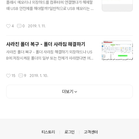
플래시 메모리나 외장하드를 컴퓨터에 연결했다가 해제할
난 외장하드와 함께 제출해야 교환이 가능합니다. 보통 외
때 USB 안전제를 해야할까?일반적으로 USB 메모리는 파
장하드의 경우 하드디스크를 제조하는 제조사 브랜드는 보
일이 열려 있지 않는 상태라면 안전제거 하지 않고 제거해
증기간은 일반모델 기준 3년, 비제조사 브랜드는 1~2년입
도 손상되지 않는다.이유는 대부분 플래시 메모리는 기본
니다. 가장 확실한 방법은 제조사 AS센터에 전화해서 시리
작성시간
4
0
2019. 1. 11.
셋팅이 캐시 비활성화 되어 있기 때문이다.그러나 외장하
얼넘버 불러주고 기간을 확인하는 것이 정확합니다. [1:1
드 드라이브는 반드시 USB 안전제거를 해야 한다. 파일이
교환 서비스 센터 안내] ※ AS 접수전 ..
열려 있지 않더라도 데이터를 기록 판독하는 헤드가 렌딩
사라진 폴더 복구 - 폴더 사라짐 해결하기
존 위치해 있기 때문이다. 헤드가 파킹존에 안전하게 들어
글 내용
오도록 USB안전제거는 필수. USB 안전제거 무료 프로그
사라진 폴더 복구 - 폴더 사라짐 해결하기 외장하드나 US
램(무료)- USB DISK EJECTOR (링크) USB 안전제거
B에 저장시켜둔 폴더의 일부 또는 전체가 사라졌다면 어떻
무료 프로그램(유료)-USB Safely Remove (링크)
게 해야 할까요? 폴더가 사라지는 증상의 원인중 가장 많이
차지하는 것이 바로 바이러스 감염입니다. 그러나 백신으
작성시간
15
9
2019. 1. 10.
로 바이러스 치료를 하더라도 폴더가 다시 돌아오는 경우
는 거의 드문일입니다. 어떻게 하면 원래 상태로 되돌릴수
있을까요? |폴더 사라지는 원인 - 바이러스 감염 : VB 스크
더보기
립트 바이러스 - 파일시스템의 오류 : Root Dir 오류 - 체
크디스크 실행 : Found.000 폴더의 chk 파일로 변경 -
저장매체의 불량 : 저장공간의 손상 |해결 방법 - 백신 정밀
검사 - 명령프롬프트 실행 - 프로그램 실행 [백신 정밀 검
사] V3 백신을 다운로드 후 정밀검사를 실행한다. 바이러
스..
의안내
티스토리
로그인
고객센터