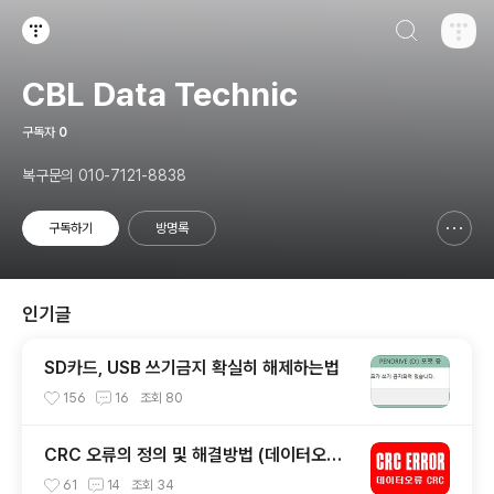
검색하기
티스토리
CBL Data Technic
구독자
0
복구문의 010-7121-8838
구독하기
방명록
신고하기 레이어
열기
인기글
SD카드, USB 쓰기금지 확실히 해제하는법
156
16
조회
80
CRC 오류의 정의 및 해결방법 (데이터오류
CRC)
61
14
조회
34