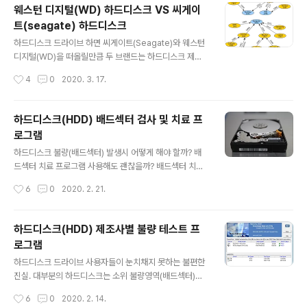
웨스턴 디지털(WD) 하드디스크 VS 씨게이
증가시킵니다. 되도록 전원공급을 중단하시고 테스트하지
트(seagate) 하드디스크
않아야 합니다. 3. 복구된 데이터는 어떻게 받을수 있습니
글 내용
까? ☞ 고장난 원본 하드디스크에서 추출한 데이터를 담을
하드디스크 드라이브 하면 씨게이트(Seagate)와 웨스턴
백업하드가 별도로 필요합니다. 포맷한 빈 하드드라이브를
디지털(WD)을 떠올릴만큼 두 브랜드는 하드디스크 제조
같이 접수하시거나 센터에서 구매 백업이 가능합니다. 4.
사의 양대산맥이라 할수 있다. IBM과 히타치를 인수한 W
작성시간
4
0
2020. 3. 17.
백업은 어떻게 하는 것이 좋습니까? ☞ 데이..
D, 퀀텀 맥스터 삼성을 인수한 Seagate. 개인적으로 필자
는 Seagate 보다 WD를 더 선호한다. 세계 최초의 하드
디스크를 만든 IBM과 불량률 최저 기록을 보유한 히타치
하드디스크(HDD) 배드섹터 검사 및 치료 프
를 인수한 WD는 과거 IBM에 칩셋을 납품하던 회사에서
로그램
HDD 제조사 최고봉이 되었다. 물론 씨게이트도 IBM RA
글 내용
MAC 제작 총괄이었던 앨런슈거트에 의해 설립되었으며
하드디스크 불량(배드섹터) 발생시 어떻게 해야 할까? 배
맥스터와 삼성을 인수하면서 최고의 기업이 되었다. 그러
드섹터 치료 프로그램 사용해도 괜찮을까? 배드섹터 치료
나 1990년대 데쓰게이트 사건과 최근 모바일 HDD의 헬
하면 하드디스크 정상 사용이 가능할까? 우선 3가지 질문
작성시간
6
0
2020. 2. 21.
게이트 하드들을 보면 씨게이트에 대한 불신이 더 커지는
에 답하려면 하드디스크(HDD)에 기록된 데이터를 살려야
듯 하다. 씨게이트, WD, 도..
하는 상황인지? 데이터가 필요없는 상황인지 먼저 체크해
야 한다. 배드섹터 치료시 하드디스크의 상태가 더 악화되
하드디스크(HDD) 제조사별 불량 테스트 프
거나 벽돌 상태가 되기도 하기 때문이다. - 데이터가 중요
로그램
한 경우 복구를 먼저해야 한다. (복구의뢰 또는 직접복구) -
글 내용
데이터가 필요없는 경우 배드섹터를 치료하면 된다. ※ 물
하드디스크 드라이브 사용자들이 눈치채지 못하는 불편한
리배드가 심한 경우 배드섹터 치료가 안될수 있다. ※ 치료
진실. 대부분의 하드디스크는 소위 불량영역(배드섹터)을
되었다 하더라도 문제가 발생될수 있다. ※ 프로그램 실행
포함한 오류가 발생됩니다. 다만, 배드섹터나 오류가 생기
작성시간
6
0
2020. 2. 14.
으로 불량이 증가될 수 있다. [배드섹터 검사 및 치료프로
더라도 멈추지 않고 사용이 가능하도록 설계되어 있다는