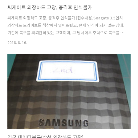
씨게이트 외장하드 고장, 충격후 인식불가
씨게이트 외장하드 고장, 충격후 인식불가 [접수내용]Seagate 3.5인치
외장하드 드라이브를 책상에서 떨어뜨렸고, 현재 인식이 되지 않는 상태.
기존에 복구를 의뢰한적 있는 고객이며, 그 당시에도 추락으로 복구를 의
뢰함.씨게이트 백업플러스 4TB 3.5인치 외장하드.외장하드에서 소음 발
2018. 8. 16.
생. [손상증상 및 점검] - 인식불가- 헤드 소음 발생- 헤드 및 미디어 손상
책상 높이에서 추락하면서 하드 드라이브에 물리적인 Damage 발생되
어 head magnetic fail 상태.불량 발생된 헤드로 인해 미디어의 물리적
인 크래시 발생.육안에 보이는 스크래치는 존재하지 않으므로 복구작업
실시. [복구작업 및 결과] - 총 173GB 복구완료.- 복구율 90% 내외. 충격
으로 인해 손상된 헤드가 미디어를 일부 훼..
영국 데이터복구(삼성 외장하드 고장)