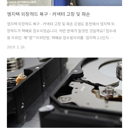
엠지텍 외장하드 복구 - 커넥터 고장 및 파손
엠지텍 외장하드 복구 - 커넥터 고장 및 파손 강원도 춘천에서 엠지텍 외
장하드가 택배로 접수되었습니다. 어떤 문제가 발생된 것일까요? 접수내
용 의뢰인: 해*캠**의뢰방법: 택배로 접수됨의뢰품: 엠지텍 2.5인치 외장
하드 1TB장애증상: 커넥터 고장 및 인식불가 필요데이터: 사진, 영상 손
2019. 2. 20.
상증상 및 점검내용 - 커넥터 고장으로 인한 인식불가.- 하드 직접 인식하
였으나 포맷메세지 발생.☞ 파일시스템 배드섹터 발생 확인.☞ 부트섹터
및 MFT 영역 일부 손상.☞ 복구는 가능하며, 손상된 파일의 발생은 거의
없을 것으로 추정. 복구작업 및 결과 - 섹터 복제후 데이터 획득- 데이터
추출후 백업 드라이브에 백업- 복구완료. 복구율 99% 특이사항: 대부분
커넥터 파손시 커넥터를 수리하거나 외장하드 캐이스를 교체해..