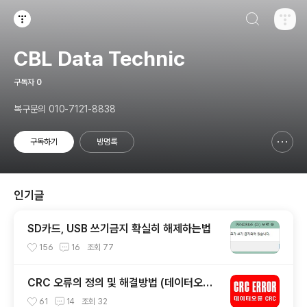
검색하기
티스토리
CBL Data Technic
구독자
0
복구문의 010-7121-8838
구독하기
방명록
신고하기 레이어
열기
인기글
SD카드, USB 쓰기금지 확실히 해제하는법
156
16
조회
77
CRC 오류의 정의 및 해결방법 (데이터오류
CRC)
61
14
조회
32