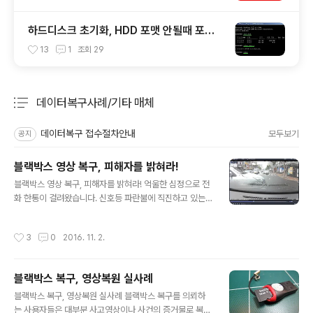
하드디스크 초기화, HDD 포맷 안될때 포맷
하는 방법
13
1
조회
29
데이터복구사례/기타 매체
분류 전체보기
주요 글 목록
데이터복구 접수절차안내
모두보기
공지
블랙박스 영상 복구, 피해자를 밝혀라!
글 내용
블랙박스 영상 복구, 피해자를 밝혀라! 억울한 심정으로 전
화 한통이 걸려왔습니다. 신호등 파란불에 직진하고 있는
데... 갑자기 튀어나온 자동차와 접촉사고가 났고 파란불을
증명할 블랙박스 영상을 찾아보니, 영상이 플레이가 되지
작성시간
3
0
2016. 11. 2.
않고 있다고 합니다. 다른 영상은 괜찮은데 하필 사고 영상
만 손상파일로 나온다는데... 만약 복구가 되지 않으면 피해
자가 가해자가 되는 상황이 될 것 같다고 합니다. 입고내역
블랙박스 복구, 영상복원 실사례
입고: 서울 지역 방문접수 손상매체명: 블랙박스 사용 SD
글 내용
카드 8GB 손상증상: 블랙박스 영상중 사고 영상만 플레이
블랙박스 복구, 영상복원 실사례 블랙박스 복구를 의뢰하
안됨/ 손상파일로 나옴 중요데이터: 파란불 신호등이 촬영
는 사용자들은 대부분 사고영상이나 사건의 증거물로 복구