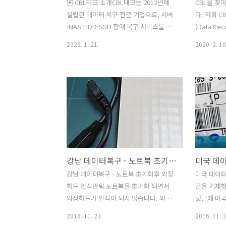
▣ CBL테크 소개CBL테크는 2012년에
CBL을 찾
설립된 데이터 복구 전문 기업으로, 서버
다. 저희 
·NAS·HDD·SSD 장애 복구 서비스를 제
(Data Re
공합니다.복구 1세대(1999년) 기술 엔지
비, 나스, 
2026. 1. 21.
2020. 2. 10
니어에 의해 설립된 CBL테크는 기업 및
플래시메모
개인 고객을 대상으로 물리적 손상, 펌웨
등 전문적
어 오류, RAID 장애 등 다양한 저장장치
니다. 국내
문제에 대한 데이터 복구 서비스를 수행
립되었으며 
하고 있습니다. CBL테크는 서버, NAS,
풍부한 국내
스토리지, RAID, HDD, SSD, 플래시 메
안전하고 우
모리, 산업 장비, CCTV 등 다양한 저장 매
Class-1
체의 장애 발생 상황에 기술적으로 대응
스템의 신
할 수 있는 전문 인프라를 갖추고 있습니
MAC, 리
강남 데이터복구 - 노트북 초기화후 외장하드 인식안됨
다. PC-3000 Express, PC-3000
복구장비가 
Portable, SAS · SCSI 디스크 이미저,
산실, 산업
강남 데이터복구 - 노트북 초기화후 외장
미국 데이터복
Flash Extractor 등 저장 매체 유형별 전
체와의 거래
하드 인식안됨 노트북을 초기화 되면서
글을 기재
용 복구..
수도 지속적
외장하드가 인식이 되지 않습니다. 외장
덧글에 미
국 각지에서
하드 파티션이 2개로 나누어지고 하나의
글을 남겨 
2016. 11. 23.
2016. 11. 1
파티션은 미할당으로 나오는데... 외장하
가 있어서