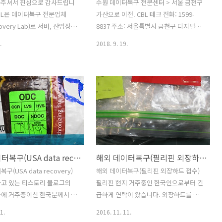
아주셔서 진심으로 감사드립니
수원 데이터복구 전문센터 > 서울 금천구
CBL은 데이터복구 전문업체
가산으로 이전. CBL 테크 전화: 1599-
covery Lab)로 서버, 산업장
8837 주소: 서울특별시 금천구 디지털로
스토리지, 하드디스크, CCTV,
121, 1510호(가산동 550-9, 에이스가산
.
2018. 9. 19.
리, 암호해독, 손상파일복원
타워) 이메일: cbltech@naver.com 수
인 복구서비스를 제공하고 있습
원 제3 산업단지에 위치한 데이터복구 전
 1세대 복구엔지니어에 의해 설
문센터 CBL은 국내 데이터복구 1세대의
약 20여년의 축적된 기술력과
원천적인 기술노하우와 신설비 및 솔루션
외 현장 경험을 토대로 보다
을 바탕으로 한층더 높은 데이터복구 서
수한 복구 작업은 물론
비스를 하고 있습니다. 국내 모든 지역에
00 클린룸과 클린데스크, ESD 시
서 택배로 접수되고 있으며, 해외 여러 국
설비와 빠른 대응이 가능하도록
가에서도 국제특송으로 복구서비스를 받
눅스, 유닉스를 포함한 15대의
고 있습니다. 최근 프랑스, 영국, 싱가폴,
미국 데이터복구(USA data recovery)
해외 데이터복구(필리핀 외장하드 접수)
구축되어 있습니다. 기업 전
우크라이나, 캄보디아, 중국 등에서 입고
체, 컴퓨터수리점 등 제휴된 업
된 데이터복구건이 처리되어 출고되었습
구(USA data recovery)
해외 데이터복구(필리핀 외장하드 접수)
는 물론 일반 개인 고객의 접
니다. 서버, 나스, 내장하드, 외장하드, 산
하고 있는 티스토리 블로그의
필리핀 현지 거주중인 한국인으로부터 긴
으로 증가하고 있습니다. 전
업용 등의 하드디스크 드라이브의 논리적
국에 거주중이신 한국분께서 덧
급하게 연락이 왔습니다. 외장하드를 사
 택배로 접수..
물리적 손..
주셨습니다. 외장하드에 문제
용하는데 중요한 일부 폴더들이 사라지기
1.
2016. 11. 11.
 접수하고자 이메일로 접수절차
시작했고 그후 다른 폴더들도 액세스불가