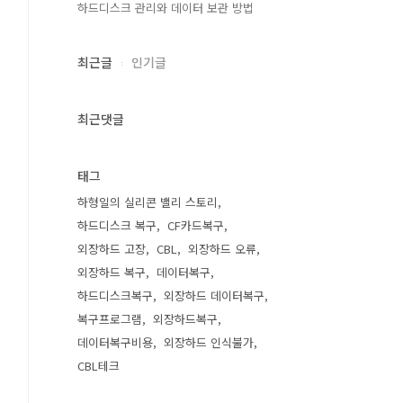
하드디스크 관리와 데이터 보관 방법
최근글
인기글
최근댓글
태그
하형일의 실리콘 밸리 스토리
하드디스크 복구
CF카드복구
외장하드 고장
CBL
외장하드 오류
외장하드 복구
데이터복구
하드디스크복구
외장하드 데이터복구
복구프로그램
외장하드복구
데이터복구비용
외장하드 인식불가
CBL테크