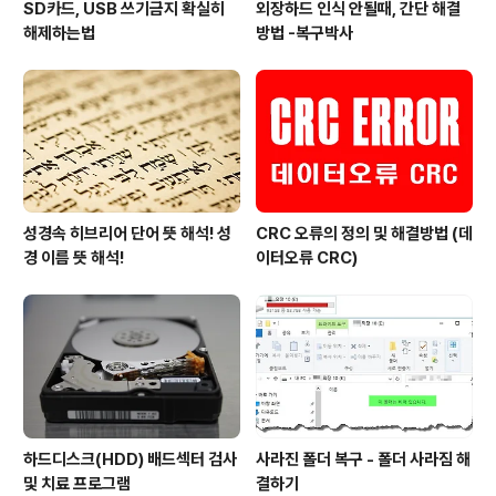
SD카드, USB 쓰기금지 확실히
외장하드 인식 안될때, 간단 해결
해제하는법
방법 -복구박사
성경속 히브리어 단어 뜻 해석! 성
CRC 오류의 정의 및 해결방법 (데
경 이름 뜻 해석!
이터오류 CRC)
하드디스크(HDD) 배드섹터 검사
사라진 폴더 복구 - 폴더 사라짐 해
및 치료 프로그램
결하기