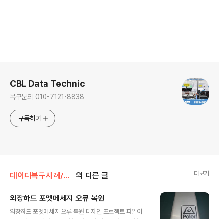
로그 정보
CBL Data Technic
복구문의 010-7121-8838
구독하기
더보기
데이터복구사례/하드드라이브
의 다른 글
외장하드 포멧메세지 오류 복원
글 내용
외장하드 포멧메세지 오류 복원 디자인 프로젝트 파일이