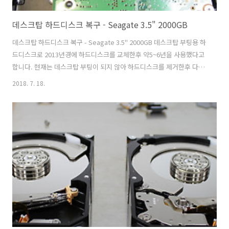
데스크탑 하드디스크 복구 - Seagate 3.5" 2000GB
데스크탑 하드디스크 복구 - Seagate 3.5" 2000GB 데스크탑 부팅용 하
드디스크로 2013년경에 하드디스크를 교체한후 약5~6년을 사용했다고
합니다. 현재는 데스크탑 부팅이 되지 않아 하드디스크를 제거한후 다른
컴퓨터에 연결해 보았으나 인식이 되지 않는 상태라고 합니다. 입고내역
2018. 7. 18.
입고: 경기도 수원시 산업단지에서 방문접수손상매체명: 씨게이트
2000GB 3.5" 하드디스크 / OS부팅용손상증상: 데스크탑 부팅이 안되어
하드디스크 불량 확인됨 / 인식불가중요데이터: 연구자료 손상증상 및
점검내역 - PCB 기판 손상- 다이오드 및 저항 burn- 원본 하드 복구 가능
성 높음. 논리회로보드의 다이오드 칩이 타면서 이후에 저항이 일부 기능
상실 되었으나 칩 이식작업이 가능하여 칩작업후 원본하드를 복원..