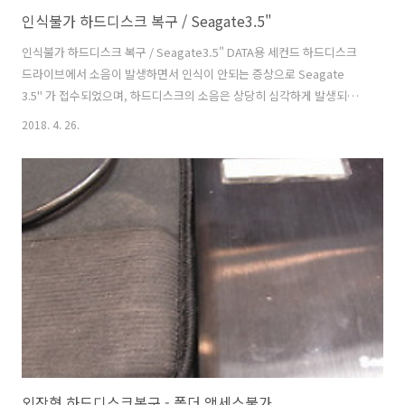
인식불가 하드디스크 복구 / Seagate3.5"
인식불가 하드디스크 복구 / Seagate3.5" DATA용 세컨드 하드디스크
드라이브에서 소음이 발생하면서 인식이 안되는 증상으로 Seagate
3.5" 가 접수되었으며, 하드디스크의 소음은 상당히 심각하게 발생되고
있었다. 하드디스크의 소음은 스핀들모터(Spindle motor)가 플래터
2018. 4. 26.
(Platter)를 회전시킬때 발생되는 규칙적이고 안정적인 소음이 들려야
정상적인 하드디스크라 볼 수 있다. 그러나 긁히거나 닿는 민감한 소리는
대부분 하드디스크에 치명적인 결함이 생겼을때 발생된다. 헤드(head)
가 Not Ready 또는 Not Detect 상태에서는 미디어의 손상은 크지 않
겠으나 헤드가 정상적으로 동작하면서 플래터의 미디어와 충돌이 발생
되는 경우는 데이터가 기록된 미디어를 심각하게 훼손시키기 때문..
외장형 하드디스크복구 - 폴더 액세스불가