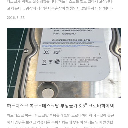
디스크가 택배로 접수되었습니다. 하드디스크를 발로 밟아서 고장났다
고 하는데... 굉장히 심각한 내부손상이 발생되지 않았을까? 생각됩니다.
살짝 떨어뜨려도 헤드불량이 발생되는데 발로 몇번 밟았다면... ^^:;;;;;
2016. 9. 22.
입고내역 접수: 경기도 군포 택배접수 손상매체명: WD 250GB 하드디스
크 손상증상: 충격에 의한 고장, 인식불가 중요데이터: 7년치 아이들 사
진 손상증상 및 점검내역 WD250GB 2.5인치 하드디스크는 외관상 크게
파손의 흔적이 있지는 않습니다. 하지만 디스크 내부는 매우 심각한 충격
을 받은 것으로 보입니다. 이유는 헤드의 불량이 발생된 상태이며, 스핀
들모터 축의 일부분이 비틀어져 정상적으로 디스크를 회전시킬수 없는..
하드디스크 복구 - 데스크탑 부팅불가 3.5" 크로바하이텍
하드디스크 복구 - 데스크탑 부팅불가 3.5" 크로바하이텍 사무실에 출근
해서 업무를 보려고 컴퓨터를 부팅시켰는데 부팅이 안되는 일이 발생했