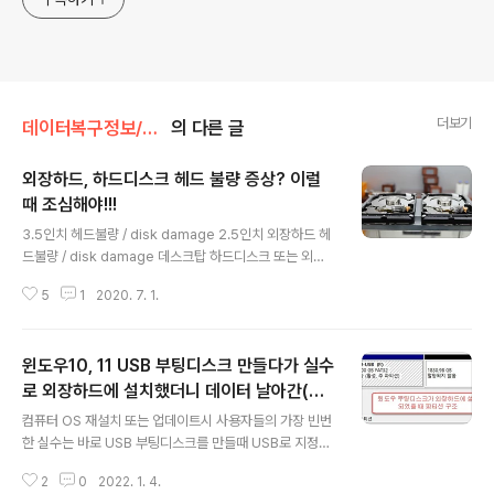
더보기
데이터복구정보/복구관련정보
의 다른 글
외장하드, 하드디스크 헤드 불량 증상? 이럴
때 조심해야!!!
글 내용
3.5인치 헤드불량 / disk damage 2.5인치 외장하드 헤
드불량 / disk damage 데스크탑 하드디스크 또는 외장
하드가 인식이 되지 않을때 소음이 발생되는지 확인해 보
5
1
2020. 7. 1.
십시오! 민감하고 예사롭지 않은 소음이 들리면 하드디스
크의 작동을 멈추어야 합니다. (※ 제조사나 모델에 따라 헤
드불량 소음이 다르고, 아주 조용하게 슥슥 닿는 소리가 발
윈도우10, 11 USB 부팅디스크 만들다가 실수
생되기도 함) 1. 드라이브 인식이 되는 상태에서 이상한 소
음이나 진동이 발생될때 2. 드라이브 인식이 안되고 소음
로 외장하드에 설치했더니 데이터 날아간(초
글 내용
과 진동이 발생될때 1번인 상태에서는 중요한 데이터 일부
기화) 경우 복구 가능한가?
컴퓨터 OS 재설치 또는 업데이트시 사용자들의 가장 빈번
를 다른 하드디스크에 백업해 보십시오! 만약 백업이 되지
한 실수는 바로 USB 부팅디스크를 만들때 USB로 지정해
않거나 느려질 경우에는 작동을 멈추어야 합니다. 2번인
야 하는데, 실수로 외장하드 또는 DATA용 하드에 잘못 지
상태에서는 중요한 데이터가 있다면 절대 작동시키지 말아
2
0
2022. 1. 4.
정하여 데이터를 날리는 경우이다. 이러한 경우 보통 용량