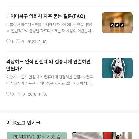
야 합니다. 복구센터에서 ..
은 32GB 정도로 잡히고 나머지 파티션은 미할당 영역 또
는 데이터가 없는 파티션으로 남게 된다. 요약하면 파티션
데이터복구 의뢰시 자주 묻는 질문(FAQ)
이 초기화 되고, 부팅디스크가 원치 않는 외장하드에 설치
글 내용
가 된 경우이다. 이런 상황이 발생되면 과연 기존에 저장해
1. 불량난 하드디스크를 수리해서 재 사용할 수 있습니까?
둔 데이터를 살릴수 있을까? ▣ USB 부팅디스크를 실수
☞ 일반적으로 불량난 하드디스크는 재 사용이 어렵습니
로 외장하드에 설치할 경우 컴퓨터관리 - 디스크관리를 보
다. 간혹 손상이 적은 일부 하드디스크는 원본 하드디스크
면 기존 2TB(1862.98) 단일 파티션에서 ESD-USB 32
1
0
2020. 3. 18.
를 복원시키거나 재사용이 가능하도록 작업이 가능한 경우
GB 파티션과 1830.98GB의 할당되지 않은 파티션 2개
가 있습니다. 2. 복구 프로그램, 검사 프로그램을 실행시키
로 변경됨을 확인할 수 ..
면 안됩니까? ☞ 불량이 발생된 하드디스크나 플래시메모
외장하드 인식 안될때 왜 컴퓨터에 연결하면
리에 전원을 공급하여 프로그램을 실행시키는 것은 손상을
증가시킵니다. 되도록 전원공급을 중단하시고 테스트하지
안될까?
글 내용
않아야 합니다. 3. 복구된 데이터는 어떻게 받을수 있습니
외장하드 인식 안될때 왜 컴퓨터에 연결하면 안될까? 컴퓨
까? ☞ 고장난 원본 하드디스크에서 추출한 데이터를 담을
터 사용자라면 누구나 하나쯤은 가지고 있는 저장매체인
백업하드가 별도로 필요합니다. 포맷한 빈 하드드라이브를
외장하드 드라이브는 문서, 사진, 영상 등 노트북이나 컴퓨
같이 접수하시거나 센터에서 구매 백업이 가능합니다. 4.
0
0
2018. 11. 8.
터, 핸드폰등의 데이터 백업장치로 많이 사용되고 있습니
백업은 어떻게 하는 것이 좋습니까? ☞ 데이..
다. 휴대와 이동이 편리한 장점이 있지만 데스크탑이나 노
트북 하드 드라이브에 비해 고장율이 높은편입니다. 외장
하드에 중요한 데이터가 저장되어 있는데 갑자기 인식을
못할때 왜 컴퓨터에 연결하면 안될까? 첫째: 손상이 증가될
이 블로그 인기글
가능성이 높기 때문이다.둘째: 복구가 불가능한 상태가 될
가능성이 있기 때문이다.셋째: 되돌릴수 없기 때문이다. 외