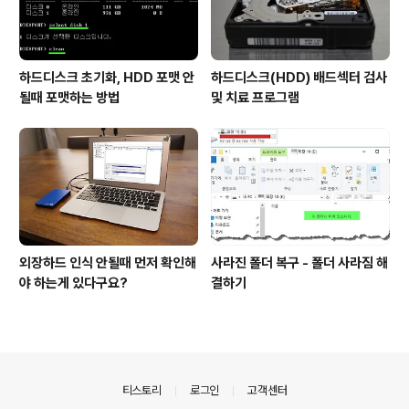
하드디스크 초기화, HDD 포맷 안
하드디스크(HDD) 배드섹터 검사
될때 포맷하는 방법
및 치료 프로그램
외장하드 인식 안될때 먼저 확인해
사라진 폴더 복구 - 폴더 사라짐 해
야 하는게 있다구요?
결하기
의안내
티스토리
로그인
고객센터