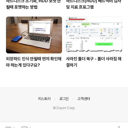
하드디스크 초기화, HDD 포맷 안
하드디스크(HDD) 배드섹터 검사
될때 포맷하는 방법
및 치료 프로그램
외장하드 인식 안될때 먼저 확인해
사라진 폴더 복구 - 폴더 사라짐 해
야 하는게 있다구요?
결하기
의안내
티스토리
로그인
고객센터
© Daum Corp.