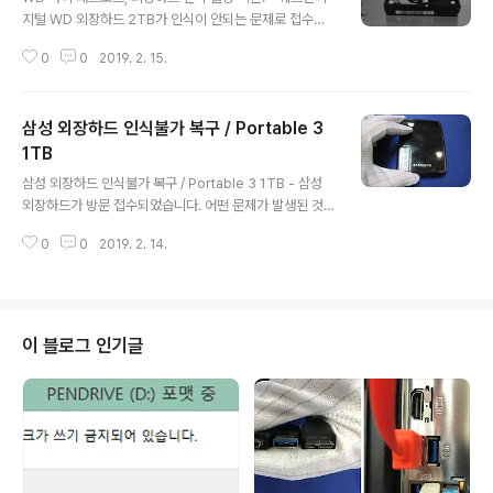
지털 WD 외장하드 2TB가 인식이 안되는 문제로 접수되
었습니다. 어떤 문제가 발생된 것일까요? 고객명: 정*슬의
0
0
2019. 2. 15.
뢰품: WD 2.5" 2TB my passport 외장하드.장애증상:
인식불량, 헤드손상필요데이터: 한글문서 및 백업자료.작
업내용: 헤드교체 후 섹터클론.복구결과: 복구성공, 복구율
삼성 외장하드 인식불가 복구 / Portable 3
98% >> 외장하드가 인식을 하지 못할때는 몇가지 요인이
있으나 그 중 한가지를 뽑으라면 헤드불량이라 하겠다. 헤
1TB
글 내용
드는 데이터를 기록하고 판독하는 장치이기 때문에 헤드에
삼성 외장하드 인식불가 복구 / Portable 3 1TB - 삼성
문제가 있으면 인식이 되지 않는다. 외장하드가 인식을 못
외장하드가 방문 접수되었습니다. 어떤 문제가 발생된 것
하는 두번째 원인으로는 BAD 섹터라 하겠다. 배드섹터가
일까요? 고객명: 이*주의뢰품: Portable 3 1TB 외장하드
늘어나면 인식이 되지 않는 상태가 된다. 세번째 원인으로
0
0
2019. 2. 14.
/ HX-MTD10EA/D2장애증상: 작동하지 않는 인식불가
는 PCB기판이나 스..
상태.필요데이터: 의료 데이터작업내용: 스핀들 모터 불량
으로 하드 드라이브 인식이 되지 않는 상황으로 미디어 Sw
ap 작업을 통해 복구완료.복구결과: 복구성공, 복구율 약 9
9% >> 해당 하드 드라이브는 불량으로 인해 한번 교체받
이 블로그 인기글
은 이력이 있는 하드 드라이브로 사용중에 문제가 발생되
거나 이상을 감지하지 못했으나 마지막으로 연결시 작동되
지 않는 상태가 되었으며, 점검결과 스핀들모터의 불량이
확인됨. 헤드 불량이 아니므로 미디어 손상이 발생되지 않
아 데이터의 ..