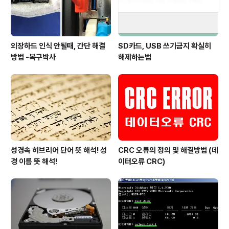
루한 소모전을 치러야만 했고, PC 시..
외장하드 인식 안될때, 간단 해결
SD카드, USB 쓰기금지 확실히
방법 -복구박사
해제하는법
성경속 히브리어 단어 뜻 해석! 성
CRC 오류의 정의 및 해결방법 (데
경 이름 뜻 해석!
이터오류 CRC)