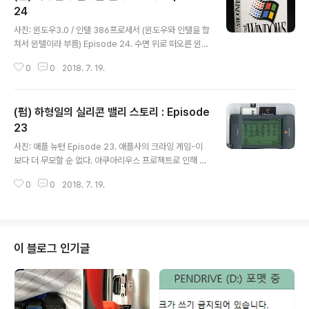
니며, 팔로알토를 중심으로 지난 30년간 줄기차게 성장한
24
글 내용
실리콘 밸리의 지도상에는 빌 게이츠의 자취가 존재하지
사진: 윈도우3.0 / 인텔 386프로세서 (윈도우와 인텔을 합
않는다. 그가 정확히 25년 전 창업한 마이크로소프트사는,
쳐서 윈텔이라 부름) Episode 24. 수면 위로 떠오른 윈텔
실리콘 밸리는 물론 캘리포니아 주에 조차 한 번도 연고를
제국 1990년 윈도 3.0의 출시는 애플사는 물론이고 빌 게
두지 않고 지금까지 사업을 추진한 매우 독특한 기업이다.
0
0
2018. 7. 19.
이츠와 비밀리에 'OS/2' 프로젝트를 공동으로 추진하던 I
사실 실리콘 밸리에 적을 ..
BM사에게도 일격을 가하는 윈텔 제국의 기습공격이었으
며, 윈도 3.0의 성공적인 출하는 빌 게이츠와 앤디 그루브
(펌) 하형일의 실리콘 밸리 스토리 : Episode
가 이끄는 윈텔 제국이 PC 시장의 모든 영역을 좌지우지하
는 부동의 실권자임을 대내외적으로 과시하는 계기로 되었
23
글 내용
다. 결과적으로 빌 게이츠가 MS사에서 추진한 운영체제
사진: 애플 뉴턴 Episode 23. 애플사의 크라잉 게임-이
프로젝트의 상품화 과정에서 빅 블루 IBM사의 재가를 얻
보다 더 무모할 순 없다. 아쿠아리우스 프로젝트로 인해 애
지 않고 독자적으로 수행한 첫 번째 프로젝트인 '윈도 3.
플사에게 더 이상 연합세력은 의미가 없어졌으며, 그들의
0'의 기습 출시는 애플사에 그로기 펀치를 날리는 동시에,
0
0
2018. 7. 19.
전선은 이제 동서남북의 전방으로 확장돼 버렸다. 북부전
지금까지 자신의..
선은 모토롤라사와 인텔사의 마이크로프로세서 시장에 선
전포고를 내린 상태였고, 남부전선은 앞으로 처절하게 펼
쳐질 MS사와의 운영체제 전투에 대비해야 했다. 그런가
하면 벌써부터 전세가 꺾인 동부전선은 IBM PC 클론들과
이 블로그 인기글
힘겨운 전투를 벌이고 있었고, 서부전선은 HP사의 레이저
프린터와 어도비사의 서체 분쟁으로 소모적인 피를 흘리고
있었다. 설상가상으로, 애플사의 상징이라고 할 수 있는 G
UI 테크놀로지 운영체제는 MS사와 법정싸움에 휘말려 지