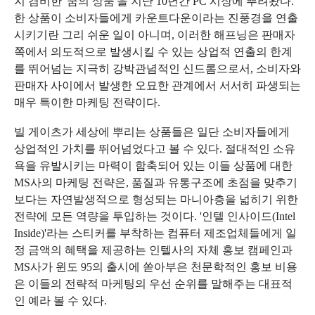
지 겸비한 '꿈의 상품'을 지난 10년간 PC 시장에 뿌려왔다.
한 상품이 소비자들에게 카운트다운이라는 진풍경을 연출
시키기란 그리 쉬운 일이 아니며, 이러한 해프닝은 판매자
쪽에서 의도적으로 발생시킬 수 있는 상업적 연출의 한계
를 뛰어넘는 지극히 강박관념적인 신드롬으로서, 소비자와
판매자 사이에서 발생한 오묘한 관계에서 서서히 파생되는
매우 특이한 마케팅 전략이다.
빌 게이츠가 세상에 뿌리는 상품들은 일단 소비자들에게
상업적인 가치를 뛰어넘었다고 볼 수 있다. 절대적인 소유
욕을 유발시키는 마력이 함축되어 있는 이들 상품에 대한
MS사의 마케팅 전략은, 품질과 유통구조에 초점을 맞추기
보다는 자연발생적으로 형성되는 마니아층을 넓히기 위한
전략에 모든 역량을 투입하는 것이다. '인텔 인사이드(Intel
Inside)'라는 스티커를 부착하는 컴퓨터 제조업체들에게 일
정 금액의 혜택을 제공하는 인텔사의 자체 홍보 캠페인과
MS사가 윈도 95의 출시에 쏟아부은 천문학적인 홍보 비용
은 이들의 전략적 마케팅의 우선 순위를 말해주는 대표적
인 예라 볼 수 있다.