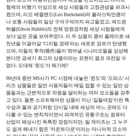
형제의 비행기 이상으로 세상 사람들의 고정관념을 파괴시
켰으며, 리오 배켈랜드(Leo Baekeland)의 플라스틱만큼이
나 보통 사람들의 일상 구석구석까지 파고들었고, 에드윈
허블(Edwin Hubble)의 천체 망원경처럼 세상 사람들에게
보다 넓은 곳을 보여주었다. 이 두 상품의 콤비 플레이로 새
천년을 이끌어갈 '디지털 경제'라는 새로운 장르가 탄생했
으며, 이들의 후작(後作)들이 엮어낼 시나리오들을 상상해
본다면 금세기 최고의 상품이라는 표현이 결코 과찬일 수
없다. 도대체 '윈도'가 뭐기에?
90년대 중반 MS사가 PC 시장에 내놓은 '윈도'와 '오피스' 시
리즈 상품들은 일반 사용자들이 매일 접할 수 있는 일반 상
품들과는 근본적으로 차원을 달리하는 여러 요소들을 갖추
고 있다. 물론 소프트웨어란 상품이 지닌 '길들여짐'이란 특
수성과 물과 공기처럼 단시일 내에 세상의 어느 곳에도 다
다를 수 있는 변칙적이면서 파격적인 유통구조는 컴퓨터
산업이 패상시킨 독특한 장점이지만, 빌 게이츠는 그 누구
도 쉽게 해내기 힘든 '카운트다운'이라는 마니아적 요소까