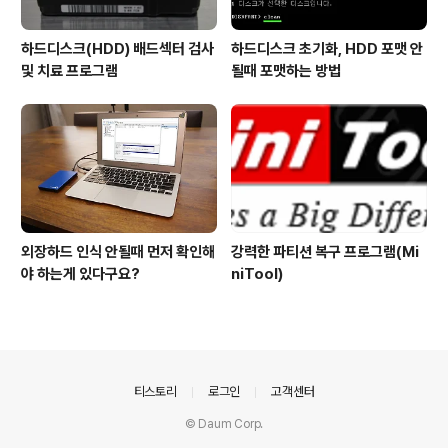
하드디스크(HDD) 배드섹터 검사
하드디스크 초기화, HDD 포맷 안
및 치료 프로그램
될때 포맷하는 방법
외장하드 인식 안될때 먼저 확인해
강력한 파티션 복구 프로그램(Mi
야 하는게 있다구요?
niTool)
의안내
티스토리
로그인
고객센터
© Daum Corp.