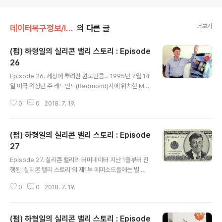
더보기
데이터복구정보/IT NEWS
의 다른 글
(펌) 하형일의 실리콘 밸리 스토리 : Episode
26
글 내용
Episode 26. 세상에 뿌려진 윈도만큼... 1995년 7월 14
일 미국 워싱턴 주 레드먼드(Redmond)시에 위치한 MS
본사의 작은 건물에는 여러 박스의 샴페인이 배달되면서
0
0
2018. 7. 19.
모종의 파티가 준비되고 있었다. 샴페인을 손에 쥔 초췌한
모습의 한 프로그래머는 "이제 더 이상의 수정은 없다!"라
는 환희에 섞인 외침과 함께 지난 3년간 밤낮을 가리지 않
(펌) 하형일의 실리콘 밸리 스토리 : Episode
고 강행군한 윈도 95 운영체제의 1,400만 줄에 달하는 코
드가 완성된 기쁨을 뇌까리고 있었다. 1992년 초부터 3년
27
글 내용
6개월간 코드와의 전쟁을 치룬 이 프로그래머들은 자신들
Episode 27. 실리콘 밸리의 터미네이터 지난 1월부터 진
의 작품이 PC 시장을 어떻게 변모시킬지 그려보면서, '시
행된 '실리콘 밸리 스토리'의 제1부 에피소드들에는 빌 게
카고 프로젝트'의 쫑파티를 만끽했다. 빌 게이츠가 MS사
이츠의 이야기가 빠져있다. 많은 독자들이 분명 PC 산업의
의 모든 것을 걸고 추진해 온 시카고 프로젝트는 출시 예정
0
0
2018. 7. 19.
절반 이상으로 성장한 소프트웨어 시장을 좌지우지하고 있
일을 2년이..
는 빌 게이츠가 마이크로소프트사의 기적적 성공담이 빠져
버린 것을 의아해 할 것이지만, 이 질문에 대한 필자의 답변
(펌) 하형일의 실리콘 밸리 스토리 : Episode
은 의외로 간단하다. 빌 게이츠는 실리콘 밸리의 인물이 아