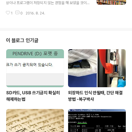
쿠바(Recuva) 단순삭제 파일이나 크기가 작은 파일을 복
상이나 프로그램이 저장되지 않는 경험을 해 보았을 것이
구하는데 매우 유용한 프로그램이다. 대용량의 파일이나
다. 이 문제의 원인은 바로 파일시스템 때문에 발생되는 가
다수의 파일을 복구하는데는 어려움이 있다. https://ww
1
0
2016. 8. 24.
장 흔한 문제이다. 파일시스템에 대해 이해하게 되면 저장
w.piriform.com/recuva 파이널 데이터(Final Data) 국
매체를 어떻게 운용해야할지 가늠해 볼수 있을 것으로 본
내에서 개발한 복구프로..
다. 파일시스템(File System)이란? 파일의 체계를 말한
다. 파일을 효율적으로 기록이나 검색 및 접근할수 있도록
만들어진 체계라 볼수 있다. 쉽게 풀어보자면, 도서관에서
이 블로그 인기글
책을 책제목, 저자, 카테고리 등의 항목으로 관리해서 검색
이나 발견을 쉽게 할수 있도록 해둔것과 같다. 파일시스템
의 종류 저장매체나 운영체제에 따라 파일시스템의 사용이
제한된다. 플로피디스켓: FAT12 미디어(CD): UDF Win
dow: FAT16, FA..
SD카드, USB 쓰기금지 확실히
외장하드 인식 안될때, 간단 해결
해제하는법
방법 -복구박사