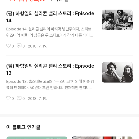
(펌) 하형일의 실리콘 밸리 스토리 : Episode
14
글 내용
Episode 14. 실리콘 밸리의 마지막 낭만주의자, 스티브
워즈니악 애플 I의 성공은 두 스티브에게 각기 다른 의미를
던졌다. 내성적인 성격의 워즈니악에게는 자신의 작품을
0
0
2018. 7. 19.
세상 사람들이 인정했다는 자신감을 의미했고, 잡스에게는
돈을 의미했다. 워즈니악은 더욱 자신감을 얻어 엔드 유저
에게 어필할 수 있는 업그레이드 모델을 준비하기 시작했
(펌) 하형일의 실리콘 밸리 스토리 : Episode
고, 그것이 바로 워즈니악의 두 번째 작품이자 마지막 작품
인 애플 II였다. 애플 II는 워즈니악이 평소 꿈꿔왔던 '살아있
13
글 내용
는 퍼스널 컴퓨터'의 모습을 유감없이 보여주었다. 즉 초,
Episode 13. 홈스테드 고교의 '두 스티브'에 의해 애플 컴
중, 고등학생들에겐 무한대의 게임과 각종 프로그래밍 유
퓨터 탄생하다. 60년대 후반 인텔사의 천재적인 엔지니어
틸리티를 제공했고, 대학생과 기업인에게는 원시적이긴 했
들에 의해 탄생한 마이크로프로세서와 다이내믹 랜덤 액세
지만 비지칼크(VisiCalc)라 불리는 최초의 스프레드시트
0
0
2018. 7. 19.
스 메모리칩(DRAM)은 70년대 중반 퍼스널 컴퓨터(PC)
를 제공했으며, 컴퓨터 마..
라는 새로운 용어를 탄생시킨다. 데스크톱 컴퓨터의 출현
은 매우 중대한 의의를 가진다. 즉, 세상의 모든 계량 상품
들을 아날로그라는 수동적 미디엄에서 디지털이라는 능동
적인 미디엄으로 바꾸어 놓는 대혁명의 출발점이기 때문이
이 블로그 인기글
다. 하지만 보통 사람들의 입장에서 볼 때, 디지털 혁명에
불을 지핀 미츠사(MITS)의 알테어 8800은 퍼스널 컴퓨