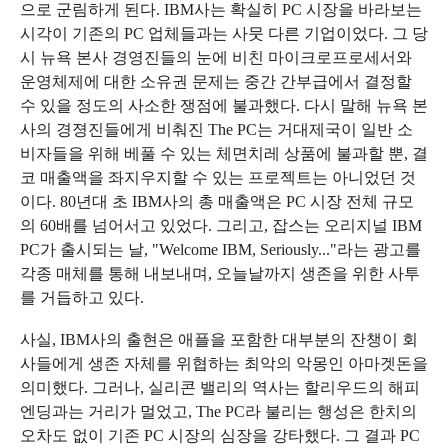
으로 군림하게 된다. IBM사는 확실히 PC 시장을 바라보는
시각이 기존의 PC 업체들과는 사뭇 다른 기업이었다. 그 당
시 뉴욕 본사 경영진들의 눈에 비친 마이크로프로세서와
운영체제에 대한 소유권 문제는 중간 간부급에서 결정할
수 있을 정도의 사소한 쟁점에 불과했다. 다시 말해 뉴욕 본
사의 경졍진들에게 비춰진 The PC는 거대제국이 일반 소
비자들을 위해 베풀 수 있는 체면치레 상품에 불과할 뿐, 결
코 매출액을 좌지우지할 수 있는 프로젝트는 아니었던 것
이다. 80년대 초 IBM사의 총 매출액은 PC 시장 전체 규모
의 60배를 넘어서고 있었다. 그리고, 잡스는 오리지널 IBM
PC가 출시되는 날, "Welcome IBM, Seriously..."라는 광고를
각종 매체를 통해 내보내며, 오늘날까지 생존을 위한 사투
를 거듭하고 있다.
사실, IBM사의 출현은 애플을 포함한 대부분의 잔챙이 회
사들에게 생존 자체를 위협하는 최악의 악몽인 아마겟돈을
의미했다. 그러나, 실리콘 밸리의 역사는 할리우드의 해피
엔딩과는 거리가 멀었고, The PC라 불리는 행성은 한치의
오차도 없이 기존 PC 시장의 심장을 강타했다. 그 결과 PC