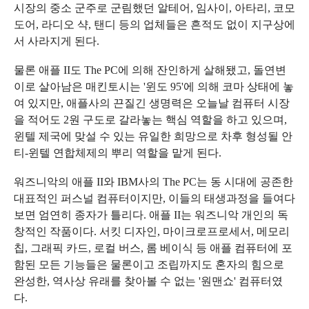
시장의 중소 군주로 군림했던 알테어, 임사이, 아타리, 코모
도어, 라디오 샥, 탠디 등의 업체들은 흔적도 없이 지구상에
서 사라지게 된다.
물론 애플 II도 The PC에 의해 잔인하게 살해됐고, 돌연변
이로 살아남은 매킨토시는 '윈도 95'에 의해 코마 상태에 놓
여 있지만, 애플사의 끈질긴 생명력은 오늘날 컴퓨터 시장
을 적어도 2원 구도로 갈라놓는 핵심 역할을 하고 있으며,
윈텔 제국에 맞설 수 있는 유일한 희망으로 차후 형성될 안
티-윈텔 연합체제의 뿌리 역할을 맡게 된다.
워즈니악의 애플 II와 IBM사의 The PC는 동 시대에 공존한
대표적인 퍼스널 컴퓨터이지만, 이들의 태생과정을 들여다
보면 엄연히 종자가 틀리다. 애플 II는 워즈니악 개인의 독
창적인 작품이다. 서킷 디자인, 마이크로프로세서, 메모리
칩, 그래픽 카드, 로컬 버스, 롬 베이식 등 애플 컴퓨터에 포
함된 모든 기능들은 물론이고 조립까지도 혼자의 힘으로
완성한, 역사상 유래를 찾아볼 수 없는 '원맨쇼' 컴퓨터였
다.