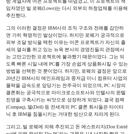
방 계열사에 어콘 프로젝트를 떠넘겼고, 이 프로젝트의 책
임자였던 빌 로웨(Lowe)는 다시 외부의 하청업체를 이용해
추진했다.
그의 이러한 결정은 IBM사의 조직 구조와 전례를 감안하
면 가히 혁명적인 발상이었다. 하지만 로웨가 궁극적으로
외부 조달 방식을 택한 이유는 어콘 프로젝트가 자신의 출
세의 열쇠를 쥐고 있는 뉴욕 본사의 경영진들의 관점에서
는 고만고만한 프로젝트에 불과했기 때문이었다. 그는 되
도록 빠른 시일 내에 PC를 가장 손쉽게 상품화시킬 수 있는
방법을 선택한 것 뿐이었다. 하지만, 로웨의 결정은 앞으로
20년간 IBM사의 메인프레임과 중저급 미니 컴퓨터 사업의
몰락을 급속도로 앞당기는 전주곡이 되었으며, PC 시장의
클론화는 궁극적으로 마이크로소프트사와 인텔사의 윈텔
진영을 구축시키는 씨앗으로 성장하게 되었다. 결국 컴팩
(Compaq), 델(Dell) 등 전세계의 PC 클론 회사들은 타이타
닉 호 IBM을 침몰시키는 거대한 빙산으로 자라게 된다.
그리고, 빌 로웨에 의해 추진되고 돈 에스트리지(Don Estrid
ge)에 의해 완성된 The PC라는 괴물은 1년 남짓한 짧은 기