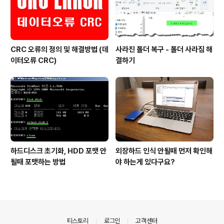
CRC 오류의 정의 및 해결방법 (데
사라진 폴더 복구 - 폴더 사라짐 해
이터오류 CRC)
결하기
하드디스크 초기화, HDD 포맷 안
외장하드 인식 안될때 먼저 확인해
될때 포맷하는 방법
야 하는게 있다구요?
의안내
티스토리
로그인
고객센터