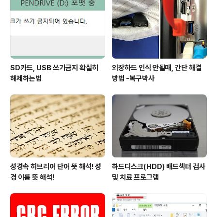
터의 존재를 세상에 알리는 그 이상의 의미는 없었다. 알테
어 8800은 빌 게이츠의 마이크로소프트사와 게리 킬달의
운영체제를 탄생시키는 계기를..
SD카드, USB 쓰기금지 확실히
외장하드 인식 안될때, 간단 해결
해제하는법
방법 -복구박사
성경속 히브리어 단어 뜻 해석! 성
하드디스크(HDD) 배드섹터 검사
경 이름 뜻 해석!
및 치료 프로그램