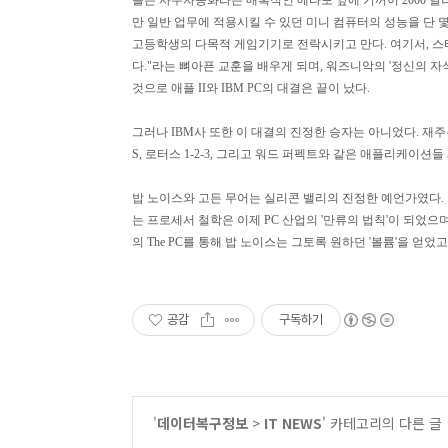
들은 사무자동화라는 매혹적인 메타포 앞에 기꺼이 2000 달러
만 일반 업무에 적용시킬 수 있던 미니 컴퓨터의 성능을 단 몇 천
고등학생의 다목적 게임기기로 전락시키고 만다. 여기서, 스
다."라는 뼈아픈 교훈을 배우게 되며, 워즈니악의 '정신의 자식
것으로 애플 II와 IBM PC의 대결은 끝이 났다.
그러나 IBM사 또한 이 대결의 진정한 승자는 아니었다. 재주
S, 로터스 1-2-3, 그리고 워드 퍼펙트와 같은 애플리케이션
밥 노이스와 고든 무어는 실리콘 밸리의 진정한 예언가였다. 
는 프로세서 철학은 이제 PC 산업의 '만류의 법칙'이 되었으
의 The PC를 통해 밥 노이스는 그토록 원하던 '볼륨'을 얻
공감
구독하기
'
데이터복구정보
>
IT NEWS
' 카테고리의 다른 글