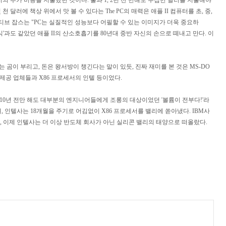
의 추가 비용을 지불했던 것이다. 불과 1, 2년 전 만해도 수십만 달러를 지불해야
 달러에 책상 위에서 맛 볼 수 있다는 The PC의 매력은 애플 II 컴퓨터를 초, 중,
티브 잡스는 "PC는 실질적인 성능보다 어필할 수 있는 이미지가 더욱 중요하
'과도 같았던 애플 II의 산소호흡기를 80년대 중반 자신의 손으로 떼내고 만다. 이
는 곰이 부리고, 돈은 왕서방이 챙긴다는 말이 있듯, 진짜 재미를 본 것은 MS-DO
들 제공 업체들과 X86 프로세서의 인텔 등이었다.
10년 전만 해도 대부분의 엔지니어들에게 조롱의 대상이었던 '볼륨이 전부다!'라
며, 인텔사는 18개월을 주기로 어김없이 X86 프로세서를 밸리에 쏟아냈다. IBM사
었고, 이제 인텔사는 더 이상 반도체 회사가 아닌 실리콘 밸리의 태양으로 떠올랐다.