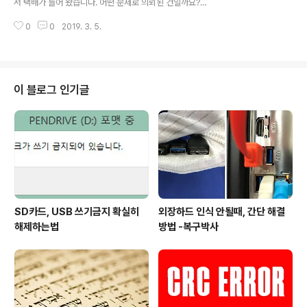
서 택배가 들어 왔습니다. 어떤 문제로 의뢰된 건일까요?
접수내용 의뢰인: 구*원의뢰방법: 우체국 택배 접수의로품
0
0
2019. 3. 5.
목: 도시바 외장하드 1TB장애증상: 인식후 바로 인식 끊기
는 증상. 배드섹터 다량 발생필요데이터: 모든 가족사진 손
상증상 및 점검내용 - 인식은 잠시 가능하지만 초기 물리배
드로 인해 인식이 바로 끊기는 증상 나타남- 배드섹터로 인
해 외장하드 연결시 컴퓨터 다운되듯이 느려지는 증상☞
이 블로그 인기글
물리배드가 여러 클러스트에 발생된 상태☞ 파일시스템 및
데이타 영역 모두 손상☞ 복구는 가능하지만, 손상파일 및
미취득 파일이 발생될 가능성 높음 복구작업 및 결과 - 섹
터 복제- 데이터 취득- 복구완료. 복구율 약 50% 내외. 특
이사항: 물리배드가 너무 ..
SD카드, USB 쓰기금지 확실히
외장하드 인식 안될때, 간단 해결
해제하는법
방법 -복구박사