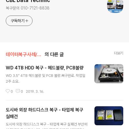
CBL Data Technic
복구문의 010-7121-8838
구독하기
더보기
데이터복구사례/하드드라이브
의 다른 글
WD 4TB HDD 복구 - 헤드불량, PCB불량
글 내용
WD 3.5" 4TB 헤드불량 및 PCB 불량.복구완료. 작업일
2주 소요.
0
0
2019. 3. 16.
도시바 외장 하드디스크 복구 - 타업체 복구
실패건
글 내용
도시바 외장 하드디스크 복구 - 타업체 복구 실패건 부산에