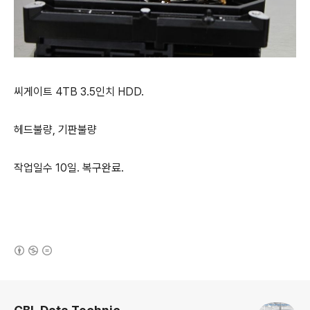
씨게이트 4TB 3.5인치 HDD.
헤드불량, 기판불량
작업일수 10일. 복구완료.
(새창열림)
로그 정보