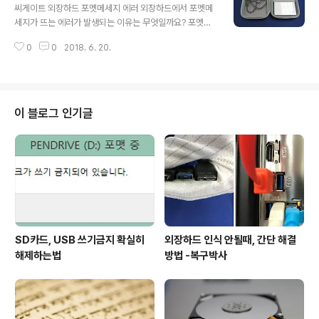
파일 또는 디렉터리 손상 오류중요데이터: 업무용 백업자
씨게이트 외장하드 포멧메세지 에러 외장하드에서 포멧메
료 손상증상 및 점검내역 외장하드에서 액세스할 수 없습
세지가 뜨는 에러가 발생되는 이유는 무엇일까요? 포멧을
니다. 파일 또는 디렉터리가 손상되었기 때문에 읽을 수 없
해 버리면 데이터가 모두 지워져서 포멧을 하면 안될것 같
습니다. 메세지창이 뜨고 저장한 파일에 접근을 할 수 없는
0
0
2018. 6. 20.
은데... 어떻게 해야 될까요? 실제 사례를 통해 확인해 보도
상태로 접수되었습니다. 윈도우 파일시스템인 FAT32, N
록 하겠습니다. 입고내역 입고: 경기도 수원시 방문접수손
TFS의 FAT값 또는 MFT..
상매체명: 씨게이트 외장하드 2TB손상증상: 포멧 메세지
에러중요데이터: 학교 수업자료 손상증상 및 점검내역 수
원 영통구에서 방문 접수된 씨게이트 외장하드는 포멧 에
이 블로그 인기글
러가 발생되고 있는 상태이며,하드디스크 드라이브의 작동
이 불안정합니다. 이유는 초기 시스템 영역에 물리적인 배
드가 발생되었기 때문입니다. 포멧메세지는 파일시스템의
부트레코드 영역이 손상되었을때 발생되는데 배드섹터에
의해 주로 부트섹터가 손상됩니다. 포멧에러가 계속 발생..
SD카드, USB 쓰기금지 확실히
외장하드 인식 안될때, 간단 해결
해제하는법
방법 -복구박사