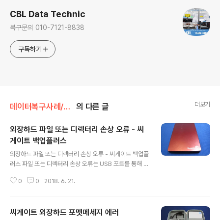
CBL Data Technic
복구문의 010-7121-8838
구독하기
더보기
데이터복구사례/하드드라이브
의 다른 글
외장하드 파일 또는 디렉터리 손상 오류 - 씨
게이트 백업플러스
글 내용
외장하드 파일 또는 디렉터리 손상 오류 - 씨게이트 백업플
러스 파일 또는 디렉터리 손상 오류는 USB 포트를 통해 시
스템에 연결된 외장하드 드라이브를 액세스 할 수 없는 경
0
0
2018. 6. 21.
우에 생성되는 일반적인 오류입니다. 외장하드 드라이브는
파일에 더 이상 액세스 할 수 없으며 디렉토리 구조도 접근
할 수 없게 됩니다. 입고내역 입고: 경기도 김포 택배접수손
씨게이트 외장하드 포멧메세지 에러
상매체명: 씨게이트 백업플러스 1TB 2.5인치.손상증상:
글 내용