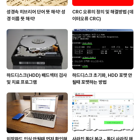
성경속 히브리어 단어 뜻 해석! 성
CRC 오류의 정의 및 해결방법 (데
경 이름 뜻 해석!
이터오류 CRC)
하드디스크(HDD) 배드섹터 검사
하드디스크 초기화, HDD 포맷 안
및 치료 프로그램
될때 포맷하는 방법
외장하드 인식 안될때 먼저 확인해
사라진 폴더 복구 - 폴더 사라짐 해