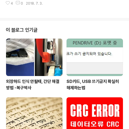
4
0
2018. 7. 3.
되어 있으므로 분할압축을 풀어서 쓰십시오.하나의 폴더에
다운받은후 vol1.egg 파일만 압축을 풀면자동으로 나머
지는 vol1 폴더에 같이 풀림. 사용방법은... 링크
이 블로그 인기글
외장하드 인식 안될때, 간단 해결
SD카드, USB 쓰기금지 확실히
방법 -복구박사
해제하는법