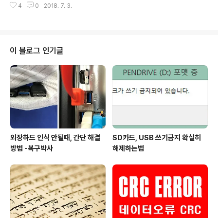
4
0
2018. 7. 3.
되어 있으므로 분할압축을 풀어서 쓰십시오.하나의 폴더에
다운받은후 vol1.egg 파일만 압축을 풀면자동으로 나머
지는 vol1 폴더에 같이 풀림. 사용방법은... 링크
이 블로그 인기글
외장하드 인식 안될때, 간단 해결
SD카드, USB 쓰기금지 확실히
방법 -복구박사
해제하는법