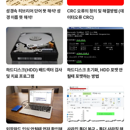
성경속 히브리어 단어 뜻 해석! 성
CRC 오류의 정의 및 해결방법 (데
경 이름 뜻 해석!
이터오류 CRC)
하드디스크(HDD) 배드섹터 검사
하드디스크 초기화, HDD 포맷 안
및 치료 프로그램
될때 포맷하는 방법
외장하드 인식 안될때 먼저 확인해
사라진 폴더 복구 - 폴더 사라짐 해