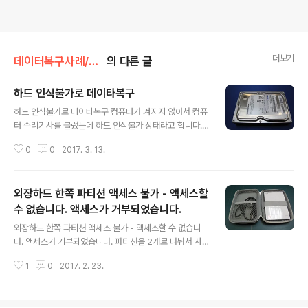
더보기
데이터복구사례/하드드라이브
의 다른 글
하드 인식불가로 데이타복구
글 내용
하드 인식불가로 데이타복구 컴퓨터가 켜지지 않아서 컴퓨
터 수리기사를 불렀는데 하드 인식불가 상태라고 합니다.
하드에 중요한 문서들이 많아서 꼭 살리고 싶은데 데이타
0
0
2017. 3. 13.
복구가 가능한가요? 입고내역 입고: 서울지역 방문접수 손
상매체명: 삼성 3.5인치 하드디스크 160GB 손상증상: 하
드 인식불가 중요데이터: 문서파일 손상증상 및 점검내역
외장하드 한쪽 파티션 액세스 불가 - 액세스할
컴퓨터 부팅이 되지 않은 상태여서 컴퓨터 수리를 불렀고
하드 인식불가를 확인하여 데이타복구를 하기 위해 접수되
수 없습니다. 액세스가 거부되었습니다.
글 내용
었습니다. 접수된 하드는 인식이 전혀 되지 않는 상태가 아
외장하드 한쪽 파티션 액세스 불가 - 액세스할 수 없습니
니라 한참만에 인식이 됩니다만 컴퓨터가 마비되고 아무것
다. 액세스가 거부되었습니다. 파티션을 2개로 나눠서 사
도 할수 없는 상태로 바뀝니다. 점검결과 하드디스크에 심
용하는 외장하드 드라이브가 한쪽 파티션은 정상으로 열리
각한 배드가 발생된 것으로 확인되었습니다. 디스크의 초
1
0
2017. 2. 23.
는데 다른 한쪽 파티션이 열리지 않습니다. 액세스 불가하
기섹터의 물리배드로 인해 인식이 되었다가 바로 끊..
다는 창이 열리고 접근이 되지 않습니다. 중요한 데이터가
저장된 파티션이라 꼭 살려야 합니다. 부탁드리겠습니다.