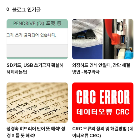
입고내역 입고: 경북 포항 북구 택배접수 손상매체명: 씨게
이트 백업플러스 포터블 드라이브 2TB 손상증상: 한쪽 파
이 블로그 인기글
티션 열리지 않음 중요데이터: 업무용 문서파일 손상증상
및 점검내역 경북 포항에서 택배로 접수된 씨게이트 2TB
백업플러스 외장하드는 아래와 같은 증상이 나타나고 있습
니다. 2개의 파티션 중 1개의 파티션이 열리지 않고 있습니
다. 드라이브를 클릭하면 액세스할 수 없..
SD카드, USB 쓰기금지 확실히
외장하드 인식 안될때, 간단 해결
해제하는법
방법 -복구박사
성경속 히브리어 단어 뜻 해석! 성
CRC 오류의 정의 및 해결방법 (데
경 이름 뜻 해석!
이터오류 CRC)